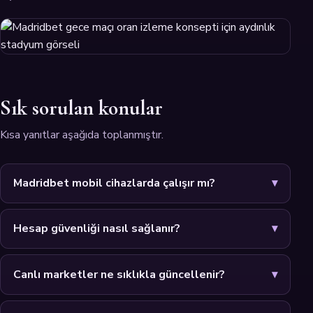
Sık sorulan konular
Kısa yanıtlar aşağıda toplanmıştır.
Madridbet mobil cihazlarda çalışır mı?
Hesap güvenliği nasıl sağlanır?
Canlı marketler ne sıklıkla güncellenir?