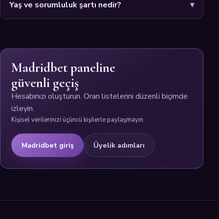
Yaş ve sorumluluk şartı nedir?
Madridbet paneline
güvenli geçiş
Hesabınızı oluşturun. Oran listelerini düzenli biçimde
izleyin.
Kişisel verilerinizi üçüncü kişilerle paylaşmayın.
Madridbet giriş
Üyelik adımları