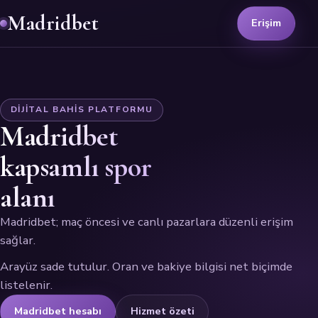
Madridbet
Erişim
DIJITAL BAHIS PLATFORMU
Madridbet
kapsamlı spor
alanı
Madridbet; maç öncesi ve canlı pazarlara düzenli erişim
sağlar.
Arayüz sade tutulur. Oran ve bakiye bilgisi net biçimde
listelenir.
Madridbet hesabı
Hizmet özeti