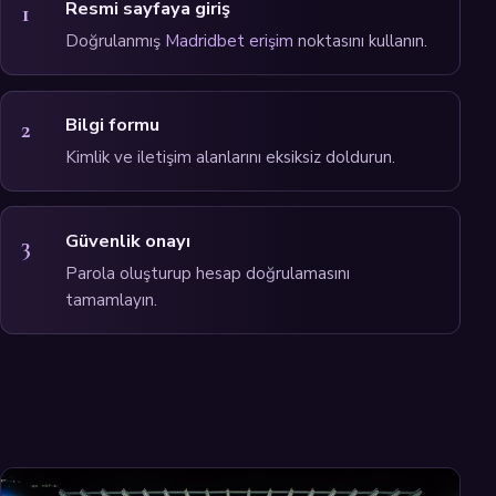
Resmi sayfaya giriş
1
Doğrulanmış
Madridbet erişim
noktasını kullanın.
Bilgi formu
2
Kimlik ve iletişim alanlarını eksiksiz doldurun.
Güvenlik onayı
3
Parola oluşturup hesap doğrulamasını
tamamlayın.