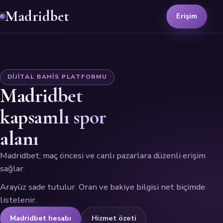
Madridbet
Erişim
DIJITAL BAHIS PLATFORMU
Madridbet
kapsamlı spor
alanı
Madridbet; maç öncesi ve canlı pazarlara düzenli erişim
sağlar.
Arayüz sade tutulur. Oran ve bakiye bilgisi net biçimde
listelenir.
Madridbet hesabı
Hizmet özeti